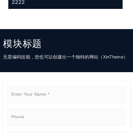
2222
模块标题
无需编码技能，您也可以创建出一个独特的网站（XinTheme）